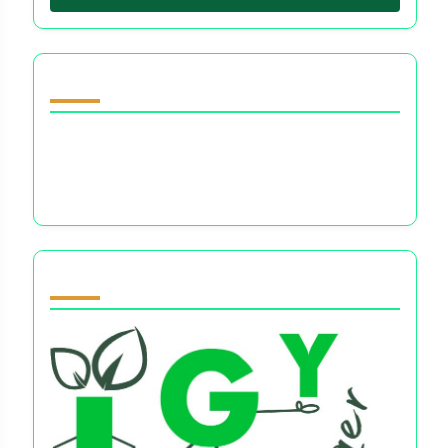
Oppdag et tilfeldig innlegg
Finansiell Stress og Angst: Forståelse av Dets
Effekter på Beslutningstaking og Mental
Velvære
Partner