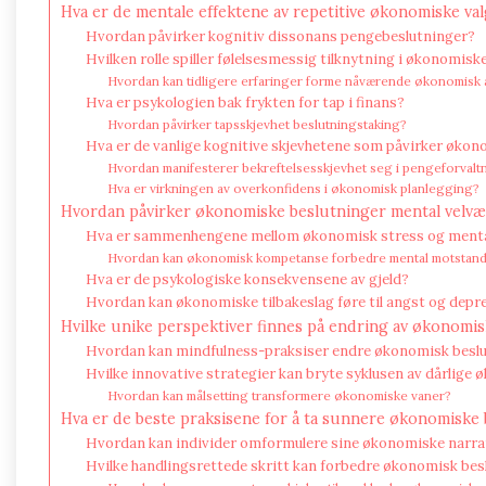
Hva er de mentale effektene av repetitive økonomiske val
Hvordan påvirker kognitiv dissonans pengebeslutninger?
Hvilken rolle spiller følelsesmessig tilknytning i økonomisk
Hvordan kan tidligere erfaringer forme nåværende økonomisk 
Hva er psykologien bak frykten for tap i finans?
Hvordan påvirker tapsskjevhet beslutningstaking?
Hva er de vanlige kognitive skjevhetene som påvirker økon
Hvordan manifesterer bekreftelsesskjevhet seg i pengeforvalt
Hva er virkningen av overkonfidens i økonomisk planlegging?
Hvordan påvirker økonomiske beslutninger mental velvæ
Hva er sammenhengene mellom økonomisk stress og menta
Hvordan kan økonomisk kompetanse forbedre mental motstand
Hva er de psykologiske konsekvensene av gjeld?
Hvordan kan økonomiske tilbakeslag føre til angst og depr
Hvilke unike perspektiver finnes på endring av økonomis
Hvordan kan mindfulness-praksiser endre økonomisk besl
Hvilke innovative strategier kan bryte syklusen av dårlige
Hvordan kan målsetting transformere økonomiske vaner?
Hva er de beste praksisene for å ta sunnere økonomiske
Hvordan kan individer omformulere sine økonomiske narra
Hvilke handlingsrettede skritt kan forbedre økonomisk bes