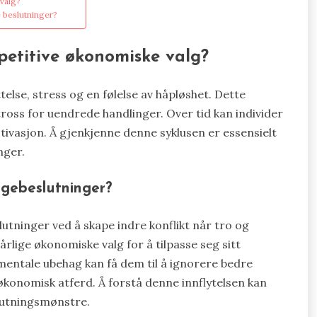
 valg?
 beslutninger?
petitive økonomiske valg?
else, stress og en følelse av håpløshet. Dette
tross for uendrede handlinger. Over tid kan individer
tivasjon. Å gjenkjenne denne syklusen er essensielt
nger.
ngebeslutninger?
lutninger ved å skape indre konflikt når tro og
årlige økonomiske valg for å tilpasse seg sitt
 mentale ubehag kan få dem til å ignorere bedre
 økonomisk atferd. Å forstå denne innflytelsen kan
slutningsmønstre.