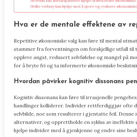
Hvordan kan ansvarspartnere hjelpe til med bedre økonomiske
Hvilke verktøy kan hjelpe med å spore og evaluere økonomiske
Hva er de mentale effektene av re
Repetitive økonomiske valg kan føre til mental utmatt
stammer fra forventningen om forskjellige utfall til 
oppleve angst, redusert selvfølelse og mangel på mo
for å bryte fri og ta informerte økonomiske beslutni
Hvordan påvirker kognitiv dissonans pe
Kognitiv dissonans kan føre til irrasjonelle pengebes
handlinger kolliderer. Individer rettferdiggjør ofte d
selvbilde, noe som resulterer i gjentatte feil. Denne
alternativer, og opprettholde en syklus av ineffektiv
hjelpe individer med å gjenkjenne og endre sine be