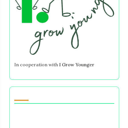
In cooperation with
I Grow Younger
Du vil kanskje også like
Beste selvhjelpsbøker for kvinner:
Transformative lesninger for økonomisk
myndiggjøring og emosjonell