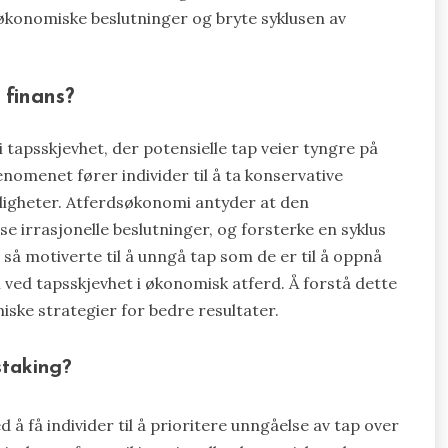
økonomiske beslutninger og bryte syklusen av
 finans?
i tapsskjevhet, der potensielle tap veier tyngre på
enomenet fører individer til å ta konservative
uligheter. Atferdsøkonomi antyder at den
e irrasjonelle beslutninger, og forsterke en syklus
lt så motiverte til å unngå tap som de er til å oppnå
ved tapsskjevhet i økonomisk atferd. Å forstå dette
ske strategier for bedre resultater.
staking?
 å få individer til å prioritere unngåelse av tap over