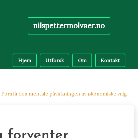
nilspettermolvaer.no
Hjem
Utforsk
Om
Kontakt
r: Forstå den mentale påvirkningen av økonomiske valg
 forventer