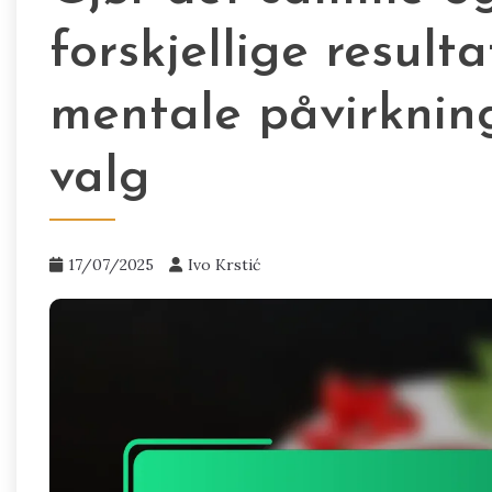
forskjellige result
mentale påvirknin
valg
17/07/2025
Ivo Krstić