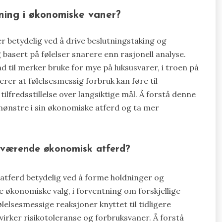
ytning i økonomiske vaner?
r betydelig ved å drive beslutningstaking og
basert på følelser snarere enn rasjonell analyse.
 til merker bruke for mye på luksusvarer, i troen på
erer at følelsesmessig forbruk kan føre til
ilfredsstillelse over langsiktige mål. Å forstå denne
mønstre i sin økonomiske atferd og ta mer
nåværende økonomisk atferd?
atferd betydelig ved å forme holdninger og
e økonomiske valg, i forventning om forskjellige
ølelsesmessige reaksjoner knyttet til tidligere
virker risikotoleranse og forbruksvaner. Å forstå