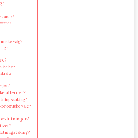
g?
e vaner?
atferd?
omiske valg?
ning?
re?
l helse?
skraft?
esjon?
ke atferder?
utningstaking?
 økonomiske valg?
 beslutninger?
tiver?
lutningstaking?