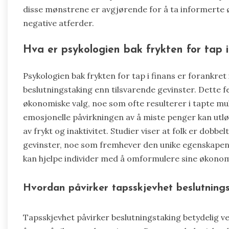
disse mønstrene er avgjørende for å ta informerte 
negative atferder.
Hva er psykologien bak frykten for tap i
Psykologien bak frykten for tap i finans er forankret 
beslutningstaking enn tilsvarende gevinster. Dette f
økonomiske valg, noe som ofte resulterer i tapte m
emosjonelle påvirkningen av å miste penger kan utløs
av frykt og inaktivitet. Studier viser at folk er dobbe
gevinster, noe som fremhever den unike egenskapen 
kan hjelpe individer med å omformulere sine økonomi
Hvordan påvirker tapsskjevhet beslutning
Tapsskjevhet påvirker beslutningstaking betydelig ved