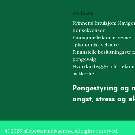
On focus
Kvinnens Intuisjon: Navige
Konsekvenser
Emosjonelle konsekvenser a
i økonomisk velvære
Finansielle beslutningsstres
pengevalg
Hvordan bygge tillit i økon
usikkerhet
Pengestyring og m
angst, stress og 
© 2026 nilspettermolvaer.no. All rights reserved.