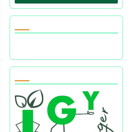
Oppdag et tilfeldig innlegg
Psykologiske effekter av økonomiske valg:
Angst, anger og beslutningsstrategier
Partner