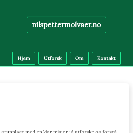
nilspettermolvaer.no
Hjem
Utforsk
Om
Kontakt
 grunnlagt med en klar misjon: å utforske og forstå