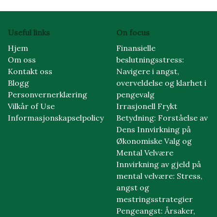
Useful links
On focus
Hjem
Finansielle
Om oss
beslutningsstress:
Kontakt oss
Navigere i angst,
Blogg
overveldelse og klarhet i
Personvernerklæring
pengevalg
Vilkår of Use
Irrasjonell Frykt
Informasjonskapselpolicy
Betydning: Forståelse av
Dens Innvirkning på
Økonomiske Valg og
Mental Velvære
Innvirkning av gjeld på
mental velvære: Stress,
angst og
mestringsstrategier
Pengeangst: Årsaker,