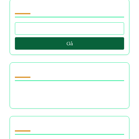
Bla gjennom by Category
Gå
Oppdag et tilfeldig innlegg
Hvordan bli kjent med seg selv: Forståelse av
økonomiske valg og emosjonelt velvære
Partner