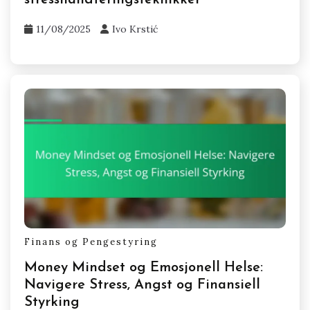
Finans og Pengestyring
Finansiell beslutningsprosess: Forstå
følelsesmessige utløsere, kognitive
skjevheter og
stresshåndteringsteknikker
11/08/2025
Ivo Krstić