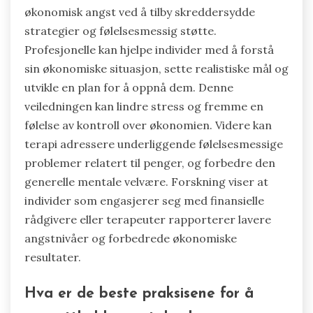
selvtilliten. Til slutt, konsulter med finansielle
rådgivere for personlig veiledning.
Hvordan kan det å søke profesjonell
hjelp redusere økonomisk angst?
Å søke profesjonell hjelp kan betydelig redusere
økonomisk angst ved å tilby skreddersydde
strategier og følelsesmessig støtte.
Profesjonelle kan hjelpe individer med å forstå
sin økonomiske situasjon, sette realistiske mål og
utvikle en plan for å oppnå dem. Denne
veiledningen kan lindre stress og fremme en
følelse av kontroll over økonomien. Videre kan
terapi adressere underliggende følelsesmessige
problemer relatert til penger, og forbedre den
generelle mentale velvære. Forskning viser at