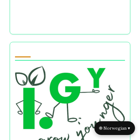
Gå
Oppdag et tilfeldig innlegg
Kognitive skjevheter i finansielle beslutninger:
Forstå følelsesmessige feller,
risikopersepsjon og beslutningstaking
Partner
🌐 Norwegian ▾