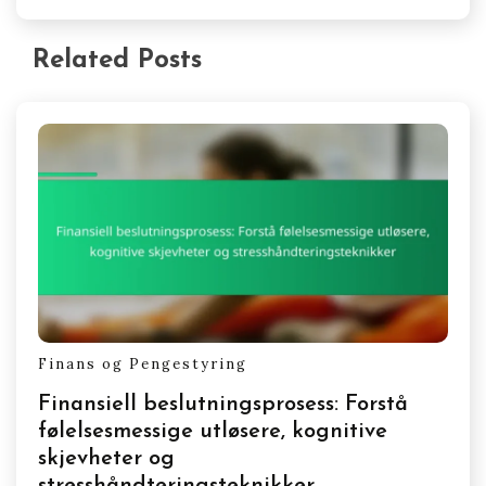
knyttet til pengebeslutninger. Å engasjere seg i
åpne diskusjoner om økonomi med betrodde
personer kan redusere følelser av isolasjon. I
tillegg kan det å søke profesjonell rådgivning når
det er nødvendig forbedre selvtilliten i
økonomiske valg.
Related Posts