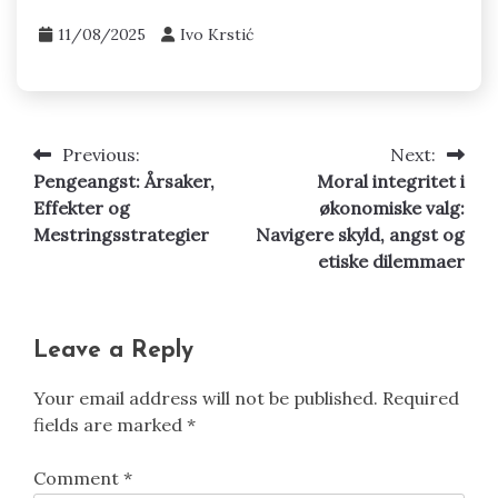
Finans og Pengestyring
Money Mindset og Emosjonell Helse:
Navigere Stress, Angst og Finansiell
Styrking
11/08/2025
Ivo Krstić
Previous:
Next:
Post
Pengeangst: Årsaker,
Moral integritet i
navigation
Effekter og
økonomiske valg:
Mestringsstrategier
Navigere skyld, angst og
etiske dilemmaer