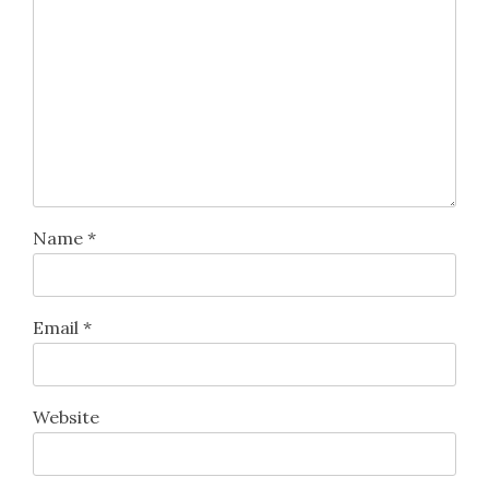
Leave a Reply
Your email address will not be published.
Required
fields are marked
*
Comment
*
Name
*