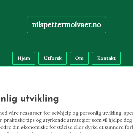
nilspettermolvaer.no
Hjem
Utforsk
Om
Kontakt
nlig utvikling
ed våre ressurser for selvhjelp og personlig utvikling, spe
r, praktiske tips og styrkende strategier som vil hjelpe d
re din økonomiske forståelse eller dyrke et sunnere forhol