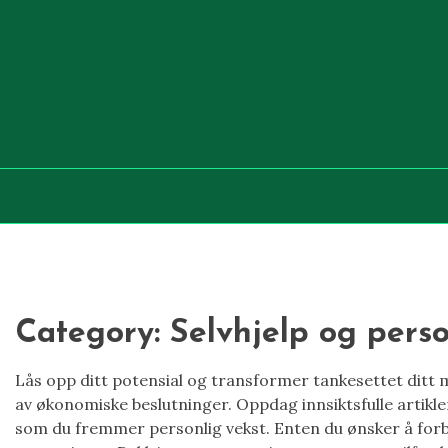
Skip
to
content
Category:
Selvhjelp og perso
Lås opp ditt potensial og transformer tankesettet ditt m
av økonomiske beslutninger. Oppdag innsiktsfulle artikle
som du fremmer personlig vekst. Enten du ønsker å forbed