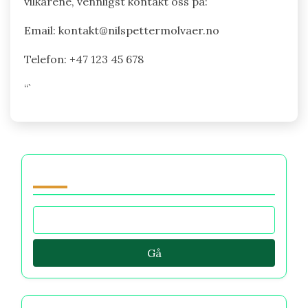
vilkårene, vennligst kontakt oss på:
Email:
kontakt@nilspettermolvaer.no
Telefon: +47 123 45 678
“`
Bla gjennom by Category
Gå