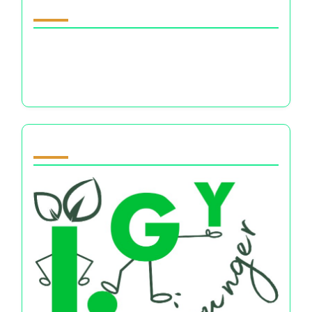
Oppdag et tilfeldig innlegg
Temper forventningene: Forstå de
psykologiske effektene av økonomiske valg på
velvære
Partner