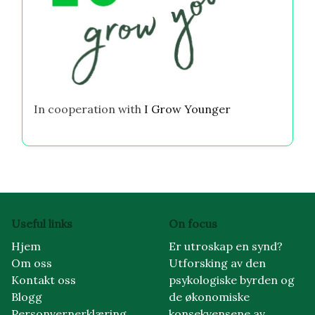
In cooperation with
I Grow Younger
Useful links
On focus
Hjem
Er utroskap en synd?
Om oss
Utforsking av den
Kontakt oss
psykologiske byrden og
Blogg
de økonomiske
Personvernerklæring
konsekvensene av